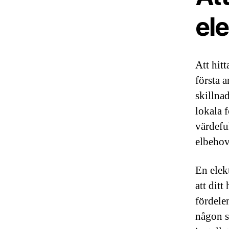
ele
Att hitt
första 
skillna
lokala 
värdefu
elbehov
En elekt
att dit
fördelen
någon so