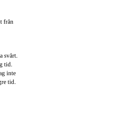
t från
a svårt.
g tid.
ag inte
re tid.