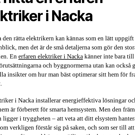
ktriker i Nacka
a den rätta elektrikern kan kännas som en lätt uppgift
anblick, men det är de små detaljerna som gör den stor
den. En
erfaren elektriker i Nacka
känner inte bara till
förutsättningarna och byggnormerna utan kan också 
lla insikter om hur man bäst optimerar sitt hem för f
.
riker i Nacka installerar energieffektiva lösningar och
t hem är förberett för smarta hemsystem. Men den främ
 ligger i tryggheten – att veta att ditt elsystem hanter
m verkligen förstår sig på saken, och som ser till att