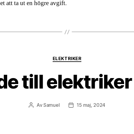
t att ta ut en högre avgift.
Kategorier
ELEKTRIKER
e till elektrike
Av
Samuel
15 maj, 2024
Inläggsförfattare
Inläggsdatum