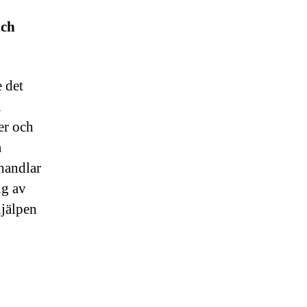
och
e det
n
jer och
a
 handlar
ng av
hjälpen