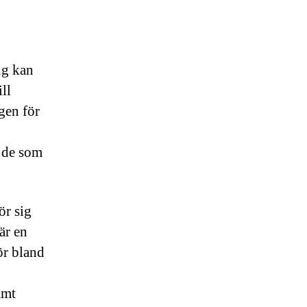
ing kan
ill
gen för
h de som
ör sig
är en
ör bland
amt