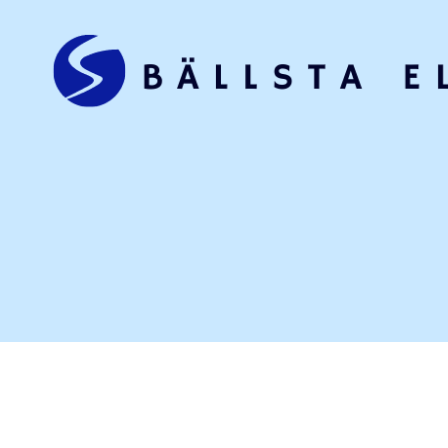
Bällsta
el