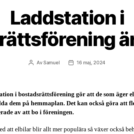
Laddstation i
ättsförening ä
Av
Samuel
16 maj, 2024
Inläggsförfattare
Inläggsdatum
tion i bostadsrättsförening gör att de som äger el
dda dem på hemmaplan. Det kan också göra att fl
erade av att bo i föreningen.
ed att elbilar blir allt mer populära så växer också be