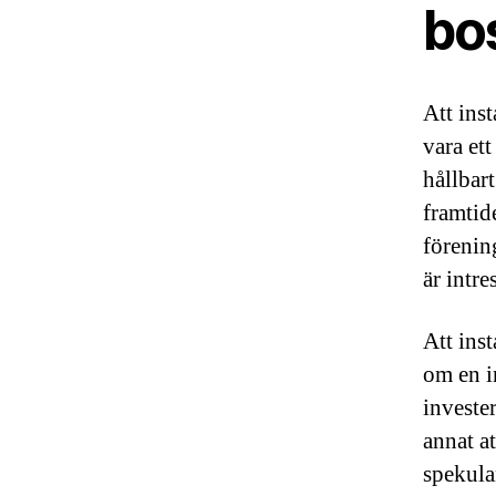
bo
Att inst
vara ett
hållbar
framtid
förenin
är intre
Att inst
om en in
investe
annat at
spekula