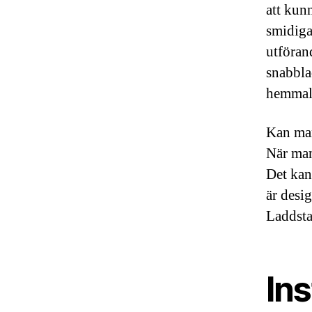
att kun
smidigas
utförand
snabbla
hemmala
Kan man
När man 
Det kan
är desig
Laddstat
Ins