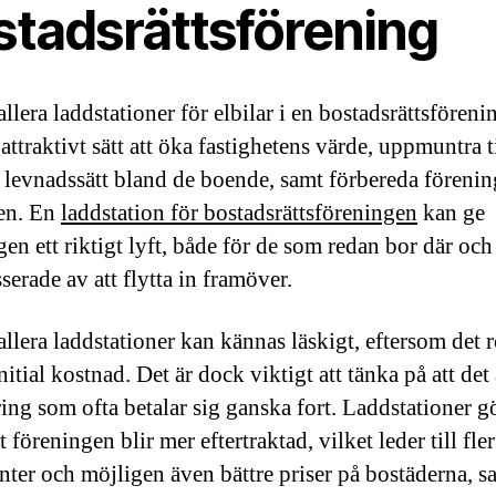
stadsrättsförening
allera laddstationer för elbilar i en bostadsrättsfören
 attraktivt sätt att öka fastighetens värde, uppmuntra t
t levnadssätt bland de boende, samt förbereda förenin
en. En
laddstation för bostadsrättsföreningen
kan ge
gen ett riktigt lyft, både för de som redan bor där oc
sserade av att flytta in framöver.
allera laddstationer kan kännas läskigt, eftersom det r
itial kostnad. Det är dock viktigt att tänka på att det 
ring som ofta betalar sig ganska fort. Laddstationer g
t föreningen blir mer eftertraktad, vilket leder till fler
nter och möjligen även bättre priser på bostäderna, s