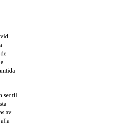
 vid
a
 de
ge
ramtida
 ser till
sta
as av
 alla