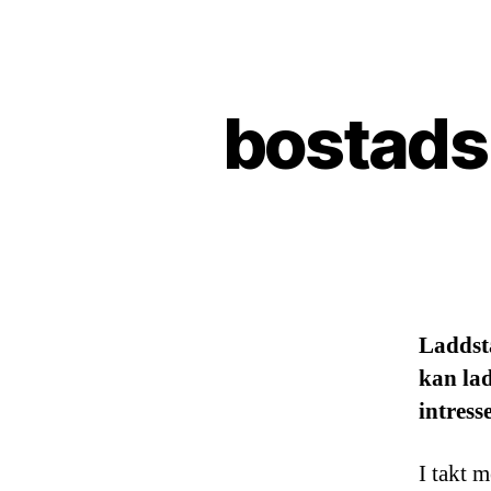
bostadsr
Laddsta
kan la
intress
I takt m