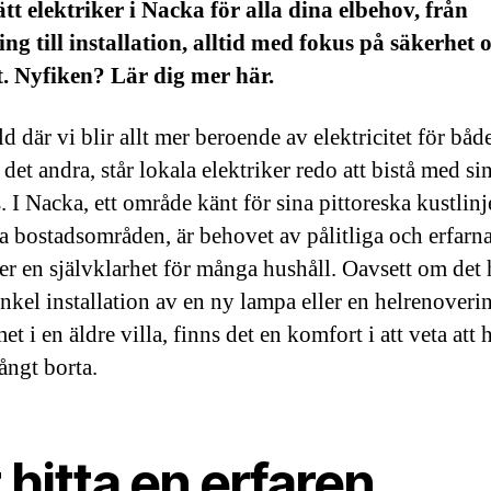
ätt elektriker i Nacka för alla dina elbehov, från
ing till installation, alltid med fokus på säkerhet 
t. Nyfiken? Lär dig mer här.
ld där vi blir allt mer beroende av elektricitet för båd
det andra, står lokala elektriker redo att bistå med si
. I Nacka, ett område känt för sina pittoreska kustlin
 bostadsområden, är behovet av pålitliga och erfarn
ker en självklarhet för många hushåll. Oavsett om det
nkel installation av en ny lampa eller en helrenoveri
et i en äldre villa, finns det en komfort i att veta att 
långt borta.
 hitta en erfaren