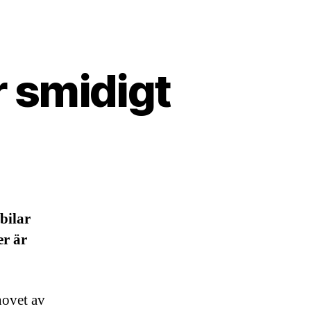
r smidigt
bilar
er är
hovet av