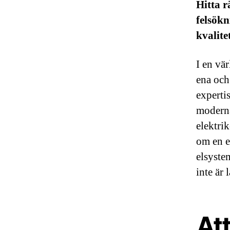
Hitta r
felsökn
kvalite
I en vär
ena och 
expertis
moderna
elektri
om en e
elsystem
inte är 
Att