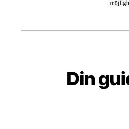
möjlighe
Din guid