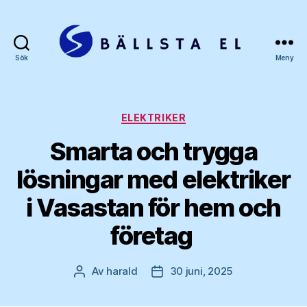
Sök
Meny
Bällsta
el
Kategorier
ELEKTRIKER
Smarta och trygga
lösningar med elektriker
i Vasastan för hem och
företag
Av
harald
30 juni, 2025
Inläggsförfattare
Inläggsdatum