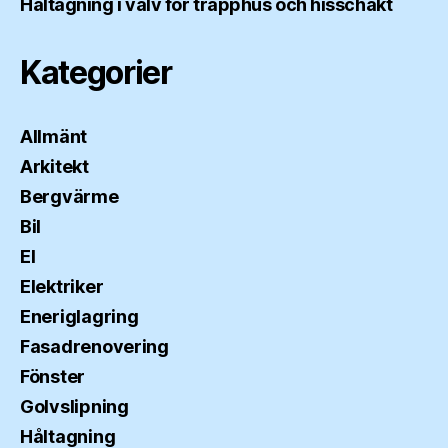
Håltagning i valv för trapphus och hisschakt
Kategorier
Allmänt
Arkitekt
Bergvärme
Bil
El
Elektriker
Eneriglagring
Fasadrenovering
Fönster
Golvslipning
Håltagning